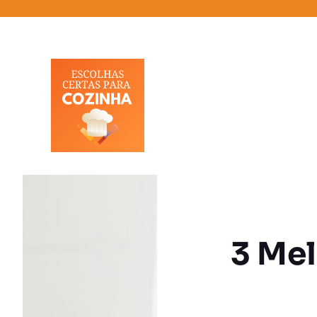
Pular
para
o
conteúdo
3 Me