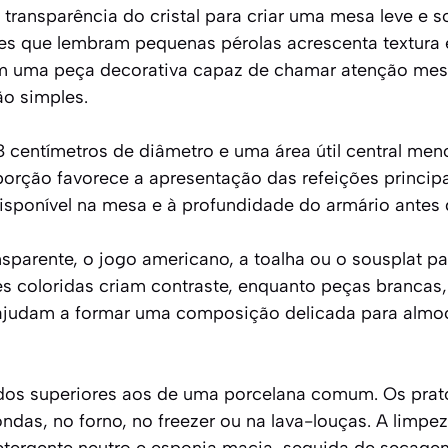
 a transparência do cristal para criar uma mesa leve e s
es que lembram pequenas pérolas acrescenta textura 
em uma peça decorativa capaz de chamar atenção m
o simples.
 centímetros de diâmetro e uma área útil central men
porção favorece a apresentação das refeições princip
isponível na mesa e à profundidade do armário antes
sparente, o jogo americano, a toalha ou o sousplat pa
ses coloridas criam contraste, enquanto peças brancas
 ajudam a formar uma composição delicada para almoç
dados superiores aos de uma porcelana comum. Os pra
ndas, no forno, no freezer ou na lava-louças. A limpez
ergente neutro e esponja macia, seguida de secage