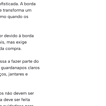
ofisticada. A borda
e transforma um
esmo quando os
or devido à borda
ais, mas exige
 da compra.
ssa a fazer parte do
, guardanapos claros
os, jantares e
tos não devem ser
a deve ser feita
m cuidadosa para