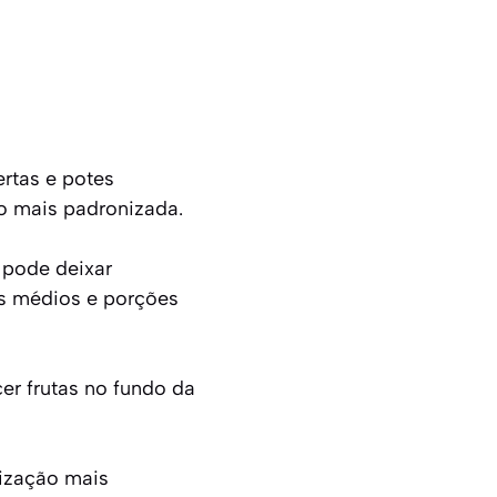
ertas e potes
to mais padronizada.
 pode deixar
es médios e porções
cer frutas no fundo da
ização mais